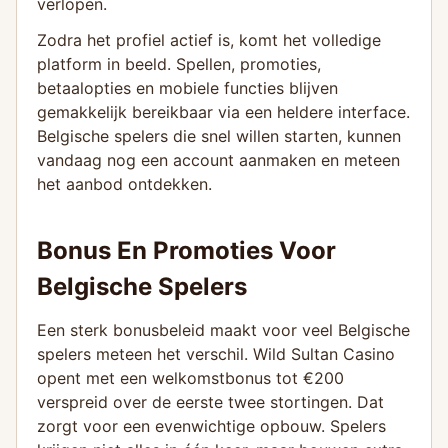
verlopen.
Zodra het profiel actief is, komt het volledige
platform in beeld. Spellen, promoties,
betaalopties en mobiele functies blijven
gemakkelijk bereikbaar via een heldere interface.
Belgische spelers die snel willen starten, kunnen
vandaag nog een account aanmaken en meteen
het aanbod ontdekken.
Bonus En Promoties Voor
Belgische Spelers
Een sterk bonusbeleid maakt voor veel Belgische
spelers meteen het verschil. Wild Sultan Casino
opent met een welkomstbonus tot €200
verspreid over de eerste twee stortingen. Dat
zorgt voor een evenwichtige opbouw. Spelers