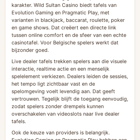
karakter. Wild Sultan Casino biedt tafels van
Evolution Gaming en Pragmatic Play, met
varianten in blackjack, baccarat, roulette, poker
en game shows. Dat creëert een directe link
tussen online comfort en de sfeer van een echte
casinotafel. Voor Belgische spelers werkt dat
bijzonder goed.
Live dealer tafels trekken spelers aan die visuele
interactie, realtime actie en een menselijk
spelelement verkiezen. Dealers leiden de sessies,
het tempo ligt zichtbaar vast en de
spelomgeving voelt levendig aan. Dat geeft
vertrouwen. Tegelijk blijft de toegang eenvoudig,
zodat spelers zonder drempels kunnen
overschakelen van videoslots naar live dealer
tafels.
Ook de keuze van providers is belangrijk.