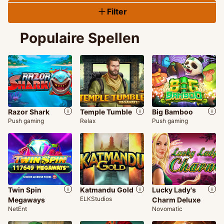
Filter
Populaire Spellen
Razor Shark
Temple Tumble
Big Bamboo
Push gaming
Relax
Push gaming
Twin Spin
Katmandu Gold
Lucky Lady's
ELKStudios
Megaways
Charm Deluxe
NetEnt
Novomatic