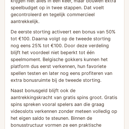
krijgen niet alles in één keer, maar bouwen extra
speelbudget op in twee stappen. Dat voelt
gecontroleerd en tegelijk commercieel
aantrekkelijk.
De eerste storting activeert een bonus van 50%
tot €100. Daarna volgt op de tweede storting
nog eens 25% tot €100. Door deze verdeling
blijft het voordeel niet beperkt tot één
speelmoment. Belgische gokkers kunnen het
platform dus eerst verkennen, hun favoriete
spellen testen en later nog eens profiteren van
extra bonusruimte bij de tweede storting.
Naast bonusgeld blijft ook de
aantrekkingskracht van gratis spins groot. Gratis
spins spreken vooral spelers aan die graag
videoslots verkennen zonder meteen volledig op
het eigen saldo te steunen. Binnen de
bonusstructuur vormen ze een praktische