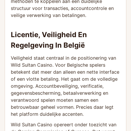
methoden te koppelen aan een duidelijke
structuur voor transacties, accountcontrole en
veilige verwerking van betalingen.
Licentie, Veiligheid En
Regelgeving In België
Veiligheid staat centraal in de positionering van
Wild Sultan Casino. Voor Belgische spelers
betekent dat meer dan alleen een nette interface
of een vlotte betaling. Het gaat om de volledige
omgeving. Accountbeveiliging, verificatie,
gegevensbescherming, betaalverwerking en
verantwoord spelen moeten samen een
betrouwbaar geheel vormen. Precies daar legt
het platform duidelijke accenten.
Wild Sultan Casino opereert onder toezicht van