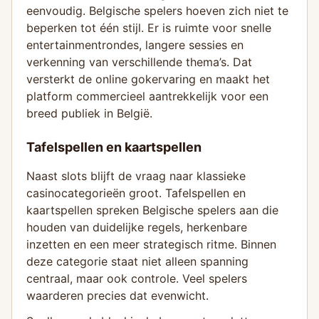
eenvoudig. Belgische spelers hoeven zich niet te
beperken tot één stijl. Er is ruimte voor snelle
entertainmentrondes, langere sessies en
verkenning van verschillende thema’s. Dat
versterkt de online gokervaring en maakt het
platform commercieel aantrekkelijk voor een
breed publiek in België.
Tafelspellen en kaartspellen
Naast slots blijft de vraag naar klassieke
casinocategorieën groot. Tafelspellen en
kaartspellen spreken Belgische spelers aan die
houden van duidelijke regels, herkenbare
inzetten en een meer strategisch ritme. Binnen
deze categorie staat niet alleen spanning
centraal, maar ook controle. Veel spelers
waarderen precies dat evenwicht.