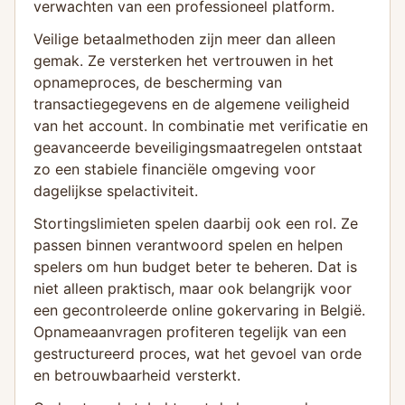
verwachten van een professioneel platform.
Veilige betaalmethoden zijn meer dan alleen
gemak. Ze versterken het vertrouwen in het
opnameproces, de bescherming van
transactiegegevens en de algemene veiligheid
van het account. In combinatie met verificatie en
geavanceerde beveiligingsmaatregelen ontstaat
zo een stabiele financiële omgeving voor
dagelijkse spelactiviteit.
Stortingslimieten spelen daarbij ook een rol. Ze
passen binnen verantwoord spelen en helpen
spelers om hun budget beter te beheren. Dat is
niet alleen praktisch, maar ook belangrijk voor
een gecontroleerde online gokervaring in België.
Opnameaanvragen profiteren tegelijk van een
gestructureerd proces, wat het gevoel van orde
en betrouwbaarheid versterkt.