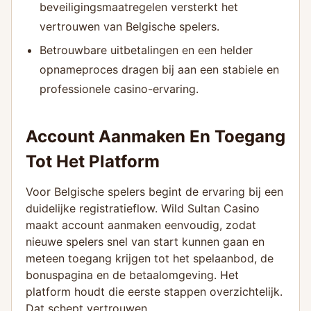
beveiligingsmaatregelen versterkt het
vertrouwen van Belgische spelers.
Betrouwbare uitbetalingen en een helder
opnameproces dragen bij aan een stabiele en
professionele casino-ervaring.
Account Aanmaken En Toegang
Tot Het Platform
Voor Belgische spelers begint de ervaring bij een
duidelijke registratieflow. Wild Sultan Casino
maakt account aanmaken eenvoudig, zodat
nieuwe spelers snel van start kunnen gaan en
meteen toegang krijgen tot het spelaanbod, de
bonuspagina en de betaalomgeving. Het
platform houdt die eerste stappen overzichtelijk.
Dat schept vertrouwen.