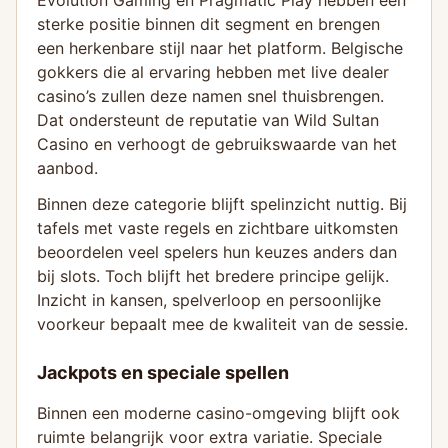
Evolution Gaming en Pragmatic Play hebben een
sterke positie binnen dit segment en brengen
een herkenbare stijl naar het platform. Belgische
gokkers die al ervaring hebben met live dealer
casino’s zullen deze namen snel thuisbrengen.
Dat ondersteunt de reputatie van Wild Sultan
Casino en verhoogt de gebruikswaarde van het
aanbod.
Binnen deze categorie blijft spelinzicht nuttig. Bij
tafels met vaste regels en zichtbare uitkomsten
beoordelen veel spelers hun keuzes anders dan
bij slots. Toch blijft het bredere principe gelijk.
Inzicht in kansen, spelverloop en persoonlijke
voorkeur bepaalt mee de kwaliteit van de sessie.
Jackpots en speciale spellen
Binnen een moderne casino-omgeving blijft ook
ruimte belangrijk voor extra variatie. Speciale