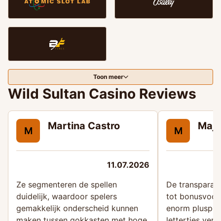
Toon meer
Wild Sultan Casino Reviews
Martina Castro
Maja
M
M
11.07.2026
Ze segmenteren de spellen
De transparan
duidelijk, waardoor spelers
tot bonusvoor
gemakkelijk onderscheid kunnen
enorm pluspunt
maken tussen gokkasten met hoge
lettertjes ver